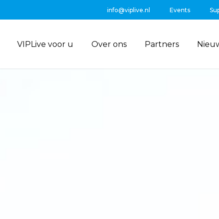
info@viplive.nl
Events
Su
VIPLive voor u
Over ons
Partners
Nieu