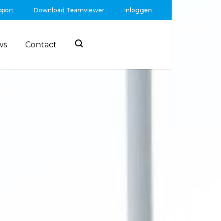
pport
Download Teamviewer
Inloggen
ws
Contact