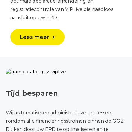
optimale declaratie-afhandeling en
ROM vragenlijsten en het digitaal delen van
tussen huisartsen en GGZ-professionals. Sluit
slimme oplossingen voor efficiëntere
Zet de cliënt centraal door beschikbare
registratiecontrole van VIPLive die naadloos
uitkomsten.
aan op de Consulteren en verwijzen module
zorgprocessen voor een optimale zorg.
informatie over de cliënt uit te wisselen met de
aansluit op uw EPD.
voor huisartsen in VIPLive.
huisarts.
Lees meer
Lees meer
Lees meer
Lees meer
Lees meer
Tijd besparen
Wij automatiseren administratieve processen
rondom alle financieringsstromen binnen de GGZ.
Dit kan door uw EPD te optimaliseren en te