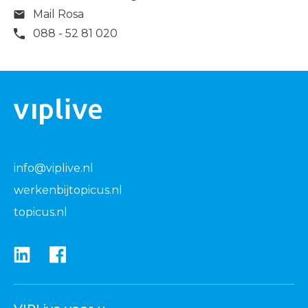
Mail Rosa
088 - 52 81 020
info@viplive.nl
werkenbijtopicus.nl
topicus.nl