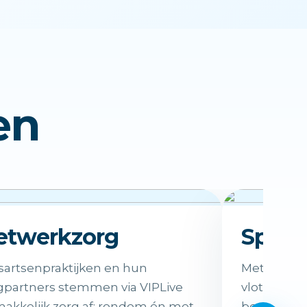
en
etwerkzorg
Spree
sartsenpraktijken en hun
Met Spreek
gpartners stemmen via VIPLive
vlot digita
akkelijk zorg af; rondom én met
beeldbelle