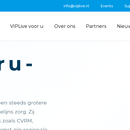
info@viplive.nl
Events
Su
VIPLive voor u
Over ons
Partners
Nieu
 u -
een steeds grotere
ijns zorg. Zij
s zoals CVRM,
mst zijn regionale