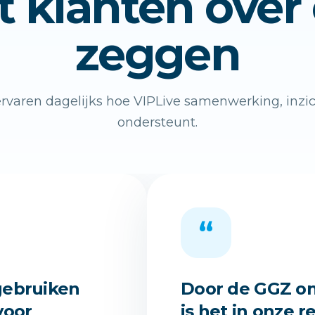
 klanten over
zeggen
rvaren dagelijks hoe VIPLive samenwerking, inzic
ondersteunt.
“
gebruiken
Door de GGZ on
voor
is het in onze 