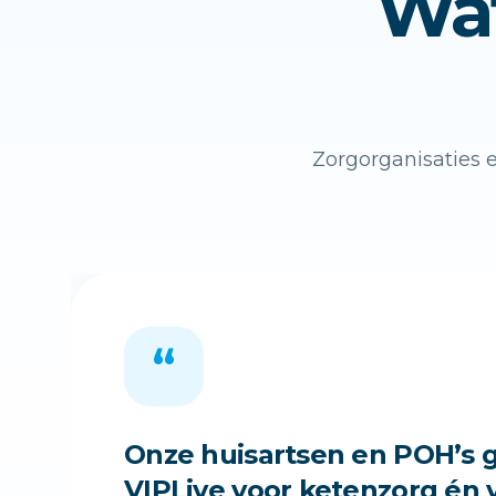
Wat
Zorgorganisaties e
“
Onze huisartsen en POH’s 
VIPLive voor ketenzorg én 