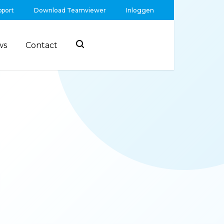
pport
Download Teamviewer
Inloggen
ws
Contact