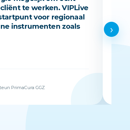
cliënt te werken. VIPLive
sam
 startpunt voor regionaal
toe
line instrumenten zoals
is 
›
geb
zor
wer
Wie
ksteun PrimaCura GGZ
Kwali