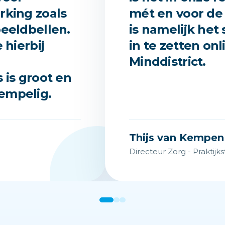
rking zoals
mét en voor de 
beeldbellen.
is namelijk het
 hierbij
in te zetten on
Minddistrict.
 is groot en
empelig.
Thijs van Kempen
Directeur Zorg - Praktij