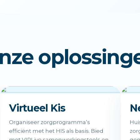
nze oplossing
Virtueel Kis
N
Organiseer zorgprogramma’s
Hui
efficiënt met het HIS als basis. Bied
zor
met VIPLive samenwerkingstools en
gem