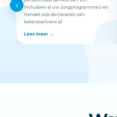
‹
Includeer al uw zorgprogramma’s en
handel ook declaraties van
ketenpartners af.
Lees meer →