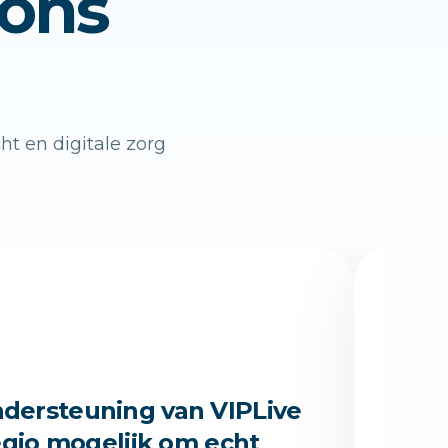
 ons
ht en digitale zorg
“
dersteuning van VIPLive
VIP
regio mogelijk om echt
ket