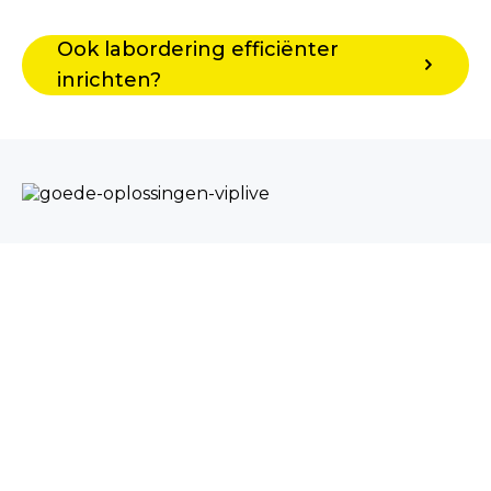
Ook labordering efficiënter
inrichten?
Persoonlijke service
Uw hele declaratieproces wordt uitgevoerd door
een vaste medewerker van Calculus met verstand
van uw financiële processen. Zij of hij handelt
retourinformatie af; bijvoorbeeld door een
afgekeurde declaratie om te zetten in een