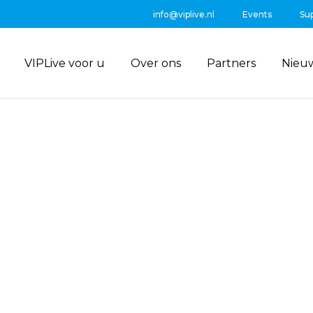
info@viplive.nl
Events
Su
VIPLive voor u
Over ons
Partners
Nieu