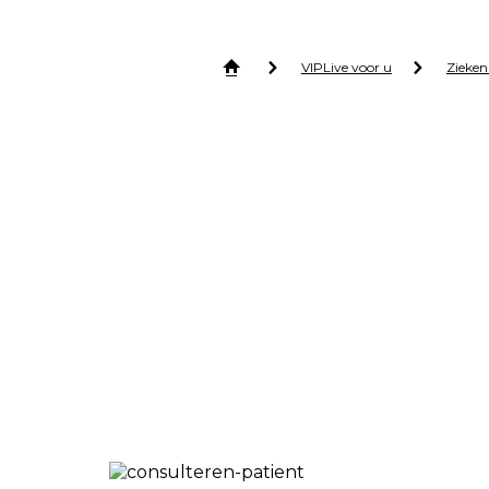
VIPLive voor u
Zieken