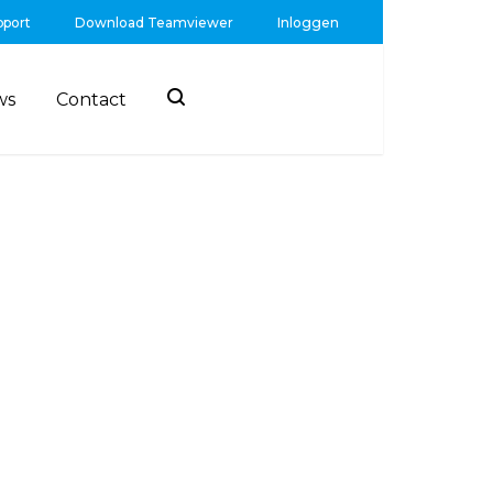
pport
Download Teamviewer
Inloggen
ws
Contact