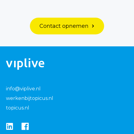
Contact opnemen
info@viplive.nl
werkenbijtopicus.nl
topicus.nl