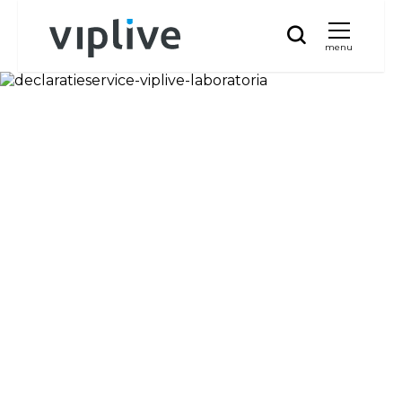
menu
Loon- en
personeelsadministratie