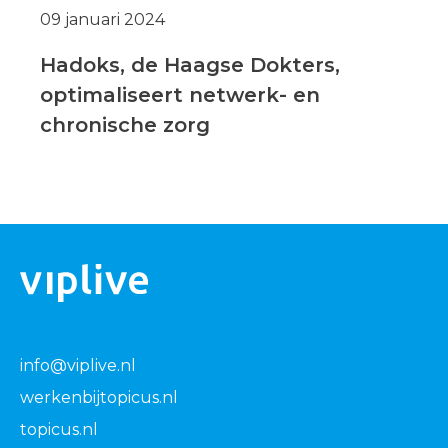
09 januari 2024
Hadoks, de Haagse Dokters,
optimaliseert netwerk- en
chronische zorg
info@viplive.nl
werkenbijtopicus.nl
topicus.nl