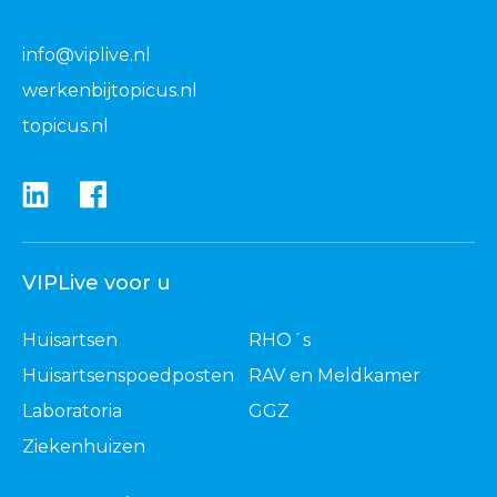
info@viplive.nl
werkenbijtopicus.nl
topicus.nl
VIPLive voor u
Huisartsen
RHO´s
Huisartsenspoedposten
RAV en Meldkamer
Laboratoria
GGZ
Ziekenhuizen